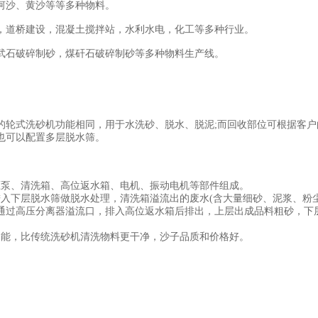
河沙、黄沙等等多种物料。
，道桥建设，混凝土搅拌站，水利水电，化工等多种行业。
武石破碎制砂，煤矸石破碎制砂等多种物料生产线。
的轮式洗砂机功能相同，用于水洗砂、脱水、脱泥;而回收部位可根据客
也可以配置多层脱水筛。
压泵、清洗箱、高位返水箱、电机、振动电机等部件组成。
入下层脱水筛做脱水处理，清洗箱溢流出的废水(含大量细砂、泥浆、粉尘
通过高压分离器溢流口，排入高位返水箱后排出，上层出成品料粗砂，下层
功能，比传统洗砂机清洗物料更干净，沙子品质和价格好。
。