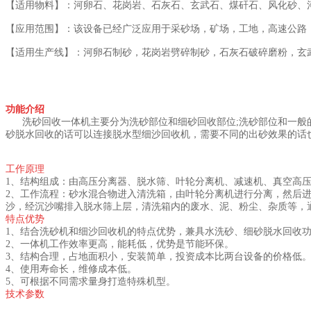
【适用物料】：河卵石、花岗岩、石灰石、玄武石、煤矸石、风化砂、
【应用范围】：该设备已经广泛应用于采砂场，矿场，工地，高速公路
【适用生产线】：河卵石制砂，花岗岩劈碎制砂，石灰石破碎磨粉，玄
功能介绍
洗砂回收一体机主要分为洗砂部位和细砂回收部位;洗砂部位和一般
砂脱水回收的话可以连接脱水型细沙回收机，需要不同的出砂效果的话
工作原理
1、结构组成：由高压分离器、脱水筛、叶轮分离机、减速机、真空高
2、工作流程：砂水混合物进入清洗箱，由叶轮分离机进行分离，然后进
沙，经沉沙嘴排入脱水筛上层，清洗箱内的废水、泥、粉尘、杂质等，
特点优势
1、结合洗砂机和细沙回收机的特点优势，兼具水洗砂、细砂脱水回收
2、一体机工作效率更高，能耗低，优势是节能环保。
3、结构合理，占地面积小，安装简单，投资成本比两台设备的价格低
4、使用寿命长，维修成本低。
5、可根据不同需求量身打造特殊机型。
技术参数